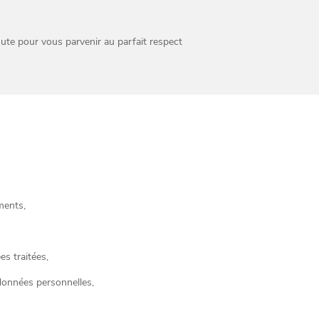
oute pour vous parvenir au parfait respect
ments,
s traitées,
données personnelles,