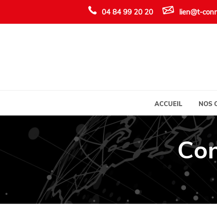
04 84 99 20 20
lien@t-conn
ACCUEIL
NOS 
Con