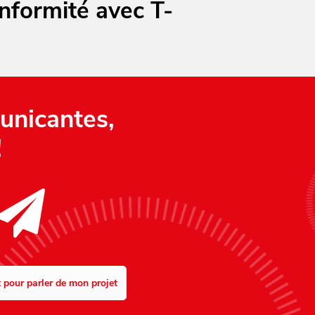
nformité avec T-
unicantes,
!
 pour parler de mon projet