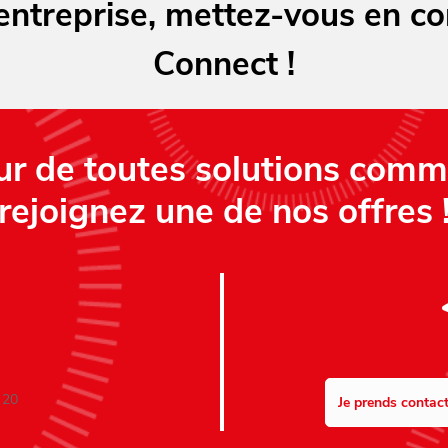
ntreprise, mettez-vous en co
Connect !
ur de toutes solutions comm
rejoignez une de nos offres 
 20
Je prends contact