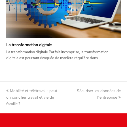
La transformation digitale
La transformation digitale Parfois incomprise, la transformation
digitale est pourtant évoquée de manière régulière dans…
previous
next
Mobilité et télétravail : peut-
Sécuriser les données de
post:
post:
on concilier travail et vie de
l’entreprise
famille ?